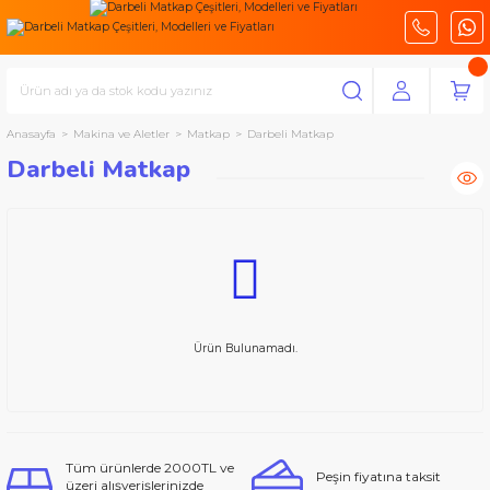
Anasayfa
Makina ve Aletler
Matkap
Darbeli Matkap
Darbeli Matkap
Ürün Bulunamadı.
Tüm ürünlerde 2000TL ve
Peşin fiyatına taksit
üzeri alışverişlerinizde