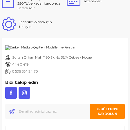
seçenekleri
250TL'ye kadar kargonuz
ücretsizdir.
Tedarikçi olmak için
tıklayın
Sultan Orhan Mah 1180 Sk No 33/A Gebze / Kocaeli
444 0 419
0 506 534 24 70
Bizi takip edin
E-BÜLTEN’E
KAYDOLUN