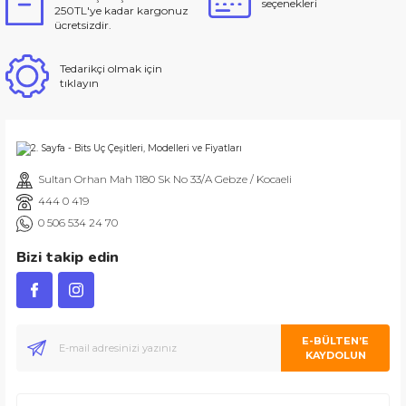
seçenekleri
250TL'ye kadar kargonuz
ücretsizdir.
Tedarikçi olmak için
tıklayın
Sultan Orhan Mah 1180 Sk No 33/A Gebze / Kocaeli
444 0 419
0 506 534 24 70
Bizi takip edin
E-BÜLTEN’E
KAYDOLUN