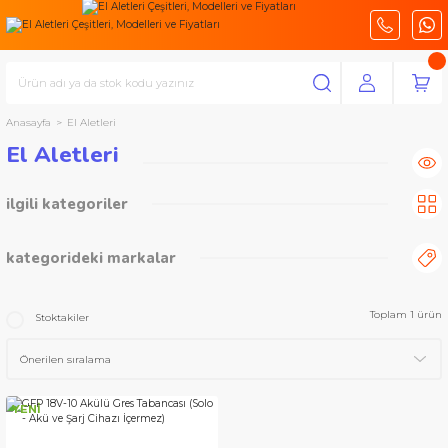
Anasayfa
El Aletleri
El Aletleri
ilgili kategoriler
Gres Pompası
(1)
kategorideki markalar
Bosch Profesyonel Seri
Toplam 1 ürün
Stoktakiler
YENİ