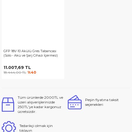
GFP 18V-10 Akülü Gres Tabancası
(Solo - Akü ve Şarj Cihazı İçermez)
11.007,69 TL
18.444,00 TL
%40
Tüm ürünlerde 2000TL ve
Peşin fiyatına taksit
üzeri alışverişlerinizde
seçenekleri
250TL'ye kadar kargonuz
ücretsizdir.
Tedarikçi olmak için
tıklayın