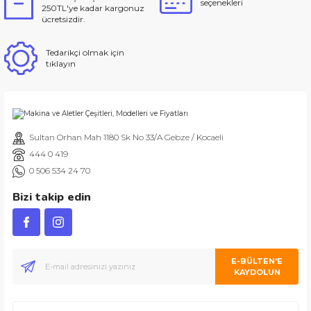
seçenekleri
250TL'ye kadar kargonuz
ücretsizdir.
Tedarikçi olmak için
tıklayın
Sultan Orhan Mah 1180 Sk No 33/A Gebze / Kocaeli
444 0 419
0 506 534 24 70
Bizi takip edin
E-BÜLTEN’E
KAYDOLUN