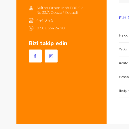
Sultan Orhan Mah 1180 Sk
No 33/A Gebze / Kocaeli
444 0 419
0 506 534 24 70
Bizi takip edin