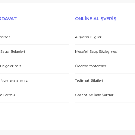
E-HIRDAVAT
ONLİNE ALIŞV
Hakkımızda
Alışveriş Bilgileri
Yetkili Satıcı Belgeleri
Mesafeli Satış Sözl
Kalite Belgelerimiz
Ödeme Yöntemleri
Hesap Numaralarımız
Teslimat Bilgileri