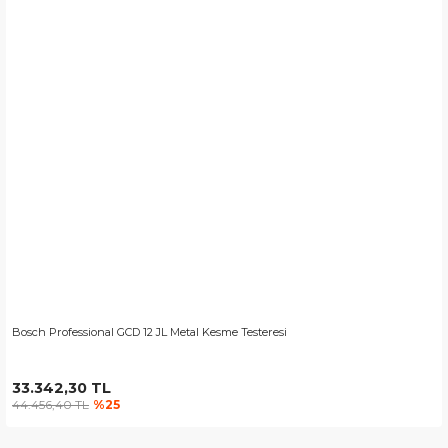
Bosch Professional GCD 12 JL Metal Kesme Testeresi
33.342,30 TL
44.456,40 TL
%25