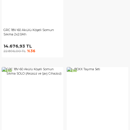
GRC 18V-60 Akülü Köşeli Somun
Sıkma 2x2.0Ah
14.676,93 TL
22.896,00 TL
%36
YENİ
YENİ