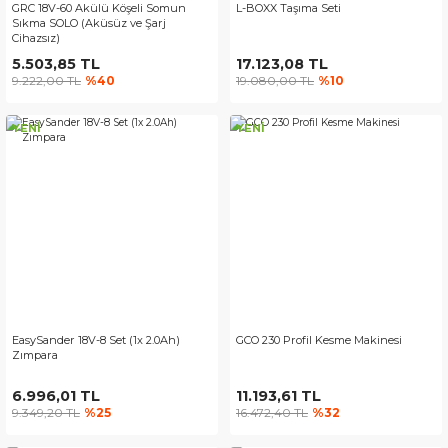
GRC 18V-60 Akülü Köşeli Somun
L-BOXX Taşıma Seti
Sıkma SOLO (Aküsüz ve Şarj
Cihazsız)
5.503,85 TL
17.123,08 TL
9.222,00 TL
%40
19.080,00 TL
%10
YENİ
YENİ
EasySander 18V-8 Set (1x 2.0Ah)
GCO 230 Profil Kesme Makinesi
Zımpara
6.996,01 TL
11.193,61 TL
9.349,20 TL
%25
16.472,40 TL
%32