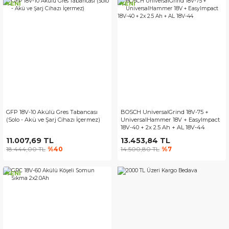
YENİ
YENİ
GFP 18V-10 Akülü Gres Tabancası
BOSCH UniversalGrind 18V-75 +
(Solo - Akü ve Şarj Cihazı İçermez)
UniversalHammer 18V + EasyImpact
18V-40 + 2x 2.5 Ah + AL 18V-44
11.007,69 TL
13.453,84 TL
18.444,00 TL
%40
14.500,80 TL
%7
YENİ