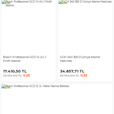
YENİ
YENİ
Bosch Professional GCO 14-24 J
GCM 340-305 D Gönye Kesme
Profil Kesme
Makinesi
17.410,50 TL
34.857,71 TL
23.214,00 TL
%25
53.742,00 TL
%35
YENİ