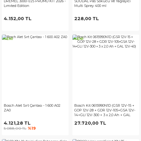
DREMEL 3000-1/25 PROMO KIT 2026 -
SOUDAL Pas Sökücü Ve Yağlayıcı
Lımıted Edition
Multi Sprey 400 ml
4.152,00 TL
228,00 TL
YENİ
YENİ
Bosch Alet Sırt Çantası - 1 600 A02
Bosch Kit 0615990N1D (GSR 12V-15 +
ZA0
GOP 12V-28 + GDR 12V-105+GSA 12V-
14+GLI 12V-300 + 3 x 2,0 Ah + GAL
12V-40)
4.121,28 TL
27.720,00 TL
5.088,00 TL
%19